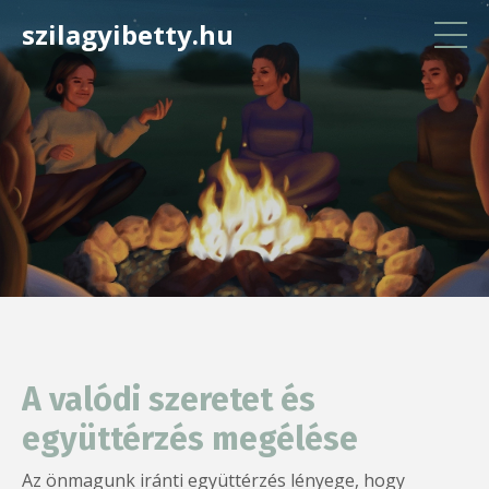
szilagyibetty.hu
A valódi szeretet és
együttérzés megélése
Az önmagunk iránti együttérzés lényege, hogy