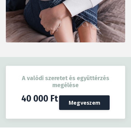
A valódi szeretet és együttérzés
megélése
40 000 Ft
Megveszem