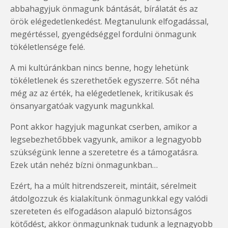
abbahagyjuk önmagunk bántását, bírálatát és az
örök elégedetlenkedést. Megtanulunk elfogadással,
megértéssel, gyengédséggel fordulni önmagunk
tökéletlensége felé.
A mi kultúránkban nincs benne, hogy lehetünk
tökéletlenek és szerethetőek egyszerre. Sőt néha
még az az érték, ha elégedetlenek, kritikusak és
önsanyargatóak vagyunk magunkkal.
Pont akkor hagyjuk magunkat cserben, amikor a
legsebezhetőbbek vagyunk, amikor a legnagyobb
szükségünk lenne a szeretetre és a támogatásra.
Ezek után nehéz bízni önmagunkban…
Ezért, ha a múlt hitrendszereit, mintáit, sérelmeit
átdolgozzuk és kialakítunk önmagunkkal egy valódi
szereteten és elfogadáson alapuló biztonságos
kötődést, akkor önmagunknak tudunk a legnagyobb