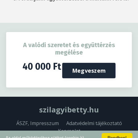
A valódi szeretet és együttérzés
megélése
40 000 Ft
Megveszem
szilagyibetty.hu
ÁSZF, Impresszum
Adatvédelmi tájékoztató
Kapcsolat
Az oldal működéséhez sütiket (cookie-k)
Rendben!