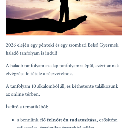
2026 elején egy pénteki és egy szombati Belső Gyermek
haladó tanfolyam is indul!
A haladó tanfolyam az alap tanfolyamra épül, ezért annak
elvégzése feltétele a részvételnek.
A tanfolyam 10 alkalomból áll, és kéthetente találkozunk
az online térben.
Ízelítő a tematikából:
a bennünk élő
felnőtt én tudatosítása
, erősítése,
fejlesztése, érzelmileg érettebbé válása...