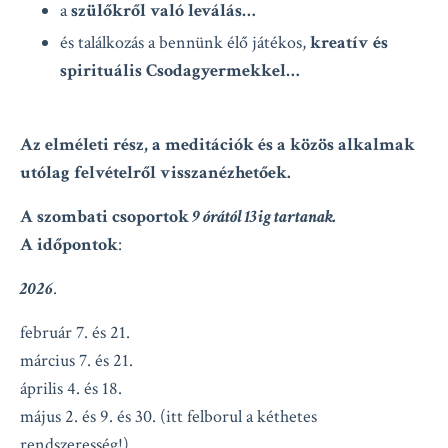
a
szülőkről való leválás…
és találkozás a bennünk élő játékos,
kreatív és
spirituális Csodagyermekkel…
Az elméleti rész, a meditációk és a közös alkalmak
utólag felvételről visszanézhetőek.
A szombati csoportok
9 órától 13ig tartanak.
A időpontok
:
2026
.
február 7. és 21.
március 7. és 21.
április 4. és 18.
május 2. és 9. és 30. (itt felborul a kéthetes
rendszeresség!)