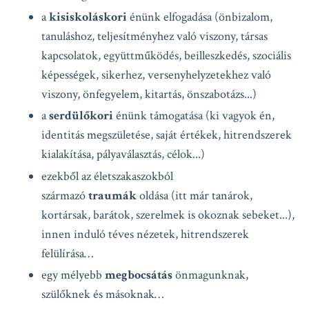
a
kisiskoláskori
énünk elfogadása (önbizalom,
tanuláshoz, teljesítményhez való viszony, társas
kapcsolatok, együttműködés, beilleszkedés, szociális
képességek, sikerhez, versenyhelyzetekhez való
viszony, önfegyelem, kitartás, önszabotázs...)
a
serdülőkori
énünk támogatása (ki vagyok én,
identitás megszületése, saját értékek, hitrendszerek
kialakítása, pályaválasztás, célok...)
ezekből az életszakaszokból
származó
traumák
oldása (itt már tanárok,
kortársak, barátok, szerelmek is okoznak sebeket...),
innen induló téves nézetek, hitrendszerek
felülírása…
egy mélyebb
megbocsátás
önmagunknak,
szülőknek és másoknak…