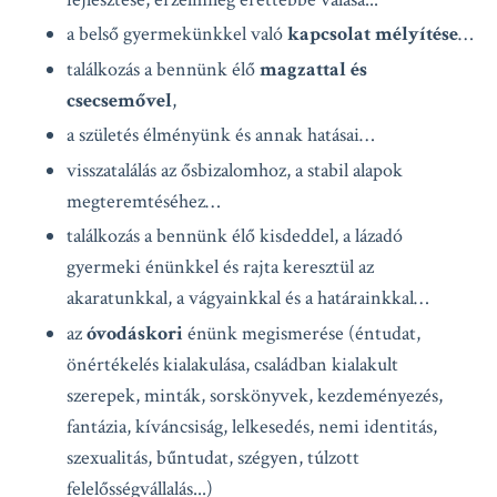
a belső gyermekünkkel való
kapcsolat mélyítése
…
találkozás a bennünk élő
magzattal és
csecsemővel
,
a születés élményünk és annak hatásai…
visszatalálás az ősbizalomhoz, a stabil alapok
megteremtéséhez…
találkozás a bennünk élő kisdeddel, a lázadó
gyermeki énünkkel és rajta keresztül az
akaratunkkal, a vágyainkkal és a határainkkal…
az
óvodáskori
énünk megismerése (éntudat,
önértékelés kialakulása, családban kialakult
szerepek, minták, sorskönyvek, kezdeményezés,
fantázia, kíváncsiság, lelkesedés, nemi identitás,
szexualitás, bűntudat, szégyen, túlzott
felelősségvállalás...)